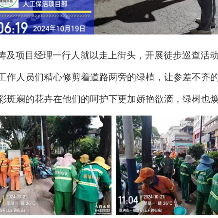
涛及项目经理一行人就以走上街头，
开展徒步巡查活
工作人员们精心修剪着道路两旁的绿植，让参差不齐
彩斑斓的花卉在他们的呵护下更加娇艳欲滴，绿树也