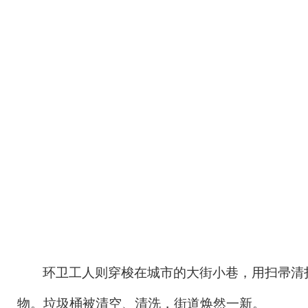
环卫工人则穿梭在城市的大街小巷，用扫帚清
物。垃圾桶被清空、清洗，街道焕然一新。