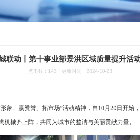
城联动丨第十事业部景洪区域质量提升活
点击数：
143 更新时间：2024-10-23
形象、赢赞誉、拓市场”活动精神，自10
月
20
日
开始
类机械齐上阵，共同为城市的整洁与美丽贡献
力量
。